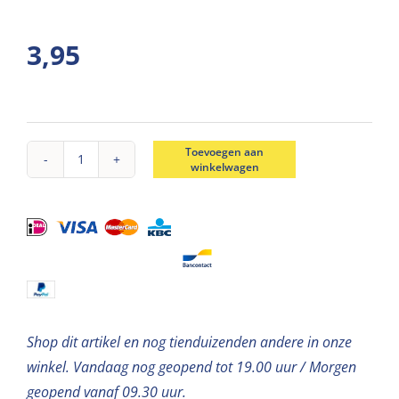
3,95
Toevoegen aan
winkelwagen
Piepschuim
cijfer
5
(30cm)
aantal
Shop dit artikel en nog tienduizenden andere in onze
winkel. Vandaag nog geopend tot 19.00 uur / Morgen
geopend vanaf 09.30 uur.