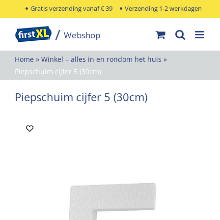
Ga
Gratis verzending vanaf € 39
Verzending 1-2 werkdagen
naar
inhoud
Home
»
Winkel – alles in en rondom het huis
»
Piepschuim cijfer 5 (30cm)
Piepschuim cijfer 5 (30cm)