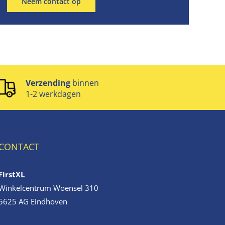
Neem contact op
Verzending
binnen
1-2 werkdagen
CONTACT
FirstXL
Winkelcentrum Woensel 310
5625 AG Eindhoven