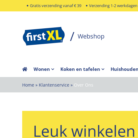
Ga
Gratis verzending vanaf € 39
Verzending 1-2 werkdagen
naar
inhoud
Wonen
Koken en tafelen
Huishoude
Home
»
Klantenservice
»
Over Ons
Leuk winkelen