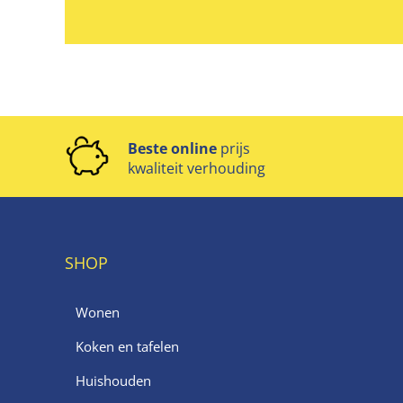
Beste online
prijs
kwaliteit verhouding
SHOP
Wonen
Koken en tafelen
Huishouden