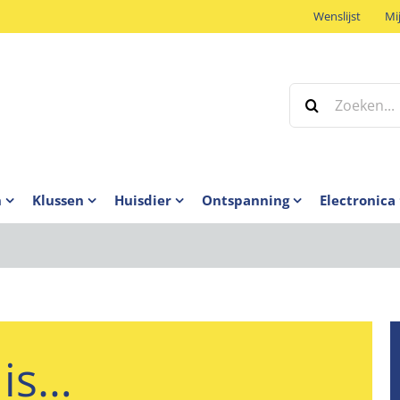
Wenslijst
Mi
Zoeken
naar:
n
Klussen
Huisdier
Ontspanning
Electronica
 is…