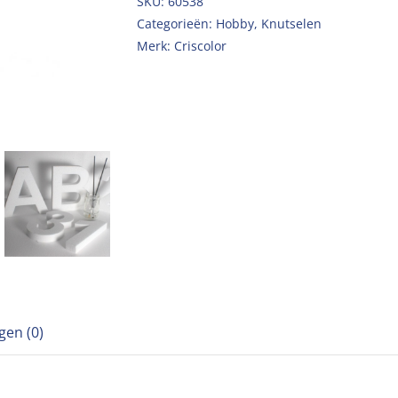
SKU:
60538
Categorieën:
Hobby
,
Knutselen
Merk:
Criscolor
gen (0)