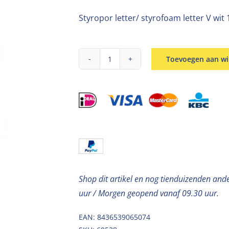
Styropor letter/ styrofoam letter V wit
Toevoegen aan w
Piepschuim
letter
V
30cm
aantal
Shop dit artikel en nog tienduizenden and
uur / Morgen geopend vanaf 09.30 uur.
EAN: 8436539065074