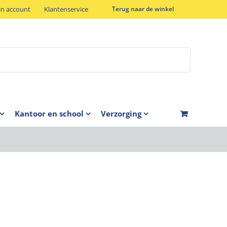
jn account
Klantenservice
Terug naar de winkel
Kantoor en school
Verzorging