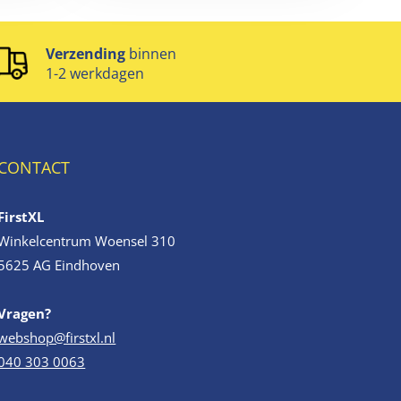
Verzending
binnen
1-2 werkdagen
CONTACT
FirstXL
Winkelcentrum Woensel 310
5625 AG Eindhoven
Vragen?
webshop@firstxl.nl
040 303 0063