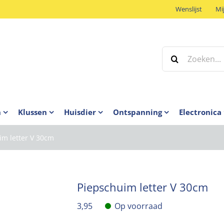
Wenslijst
Mi
Zoeken
naar:
n
Klussen
Huisdier
Ontspanning
Electronica
im letter V 30cm
Piepschuim letter V 30cm
3,95
Op voorraad