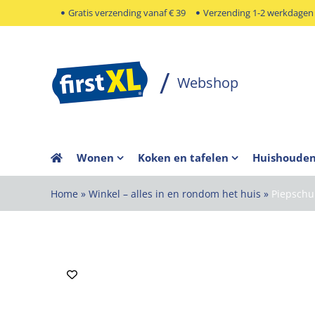
Ga
Gratis verzending vanaf € 39
Verzending 1-2 werkdagen
naar
inhoud
Wonen
Koken en tafelen
Huishoude
Home
»
Winkel – alles in en rondom het huis
»
Piepschu