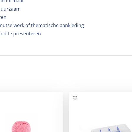
end formaat
n duurzaam
ren
knutselwerk of thematische aankleding
gend te presenteren