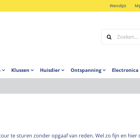
Wenslijst
Mi
Zoeken
naar:
n
Klussen
Huisdier
Ontspanning
Electronica
retour te sturen zonder opgaaf van reden. Wel zo fijn en hie