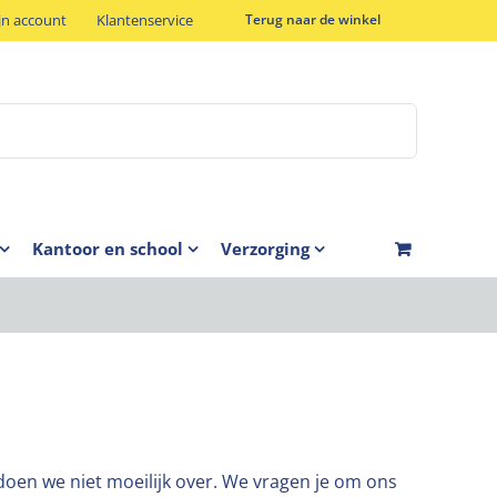
jn account
Klantenservice
Terug naar de winkel
Kantoor en school
Verzorging
r doen we niet moeilijk over. We vragen je om ons