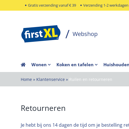
Ga
Gratis verzending vanaf € 39
Verzending 1-2 werkdagen
naar
inhoud
Wonen
Koken en tafelen
Huishoude
Home
»
Klantenservice
»
Ruilen en retourneren
Retourneren
Je hebt bij ons 14 dagen de tijd om je bestelling 