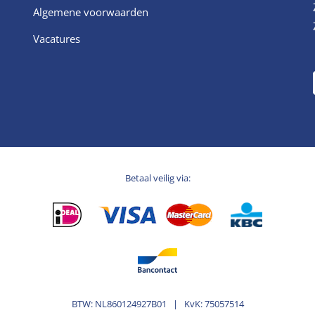
Algemene voorwaarden
Vacatures
Betaal veilig via:
BTW: NL860124927B01 | KvK: 75057514