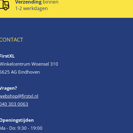
Verzending
binnen
1-2 werkdagen
CONTACT
FirstXL
Winkelcentrum Woensel 310
5625 AG Eindhoven
Vragen?
webshop@firstxl.nl
040 303 0063
Openingstijden
Ma - Do: 9:30 - 19:00