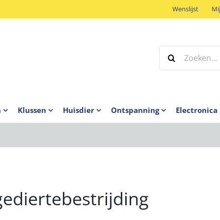
Wenslijst
Mi
Zoeken
naar:
n
Klussen
Huisdier
Ontspanning
Electronica
ediertebestrijding