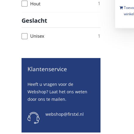
1
Hout
Toevo
winke
Geslacht
1
Unisex
Klantenservice
Heeft u vragen voor de
Webshop? Laat het ons weten
door ons te mailen.
webshop@firstxl.nl