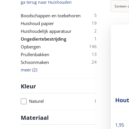
ga terug naar
Huishouden
Sorteer 
5
Boodschappen en toebehoren
19
Huishoud papier
2
Huishoudelijk apparatuur
1
Ongediertebestrijding
146
Opbergen
13
Prullenbakken
24
Schoonmaken
meer
(
2
)
Kleur
Hout
1
Naturel
Materiaal
1,95