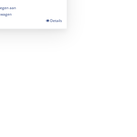
egen aan
lwagen
Details