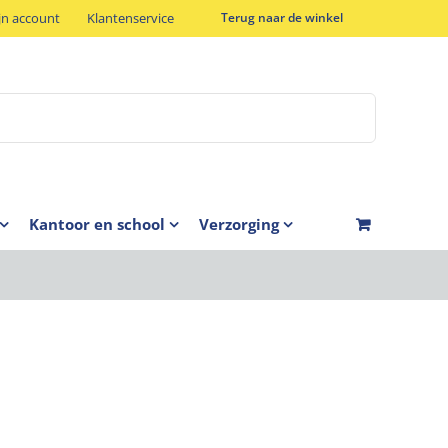
jn account
Klantenservice
Terug naar de winkel
Kantoor en school
Verzorging