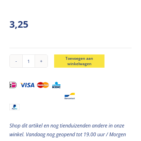
3,25
Toevoegen aan
winkelwagen
Piepschuim
ster
wit
20*20cm
aantal
Shop dit artikel en nog tienduizenden andere in onze
winkel. Vandaag nog geopend tot 19.00 uur / Morgen