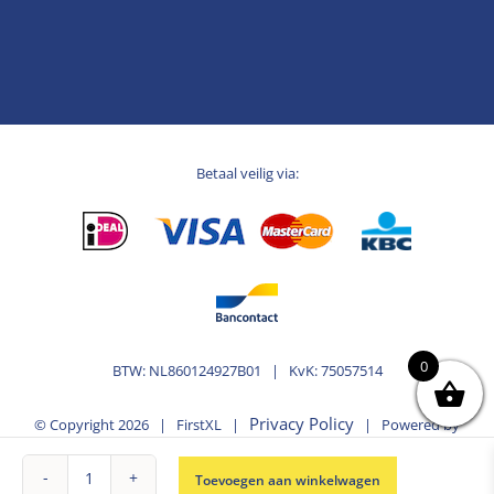
Betaal veilig via:
0
BTW: NL860124927B01 | KvK: 75057514
Privacy Policy
© Copyright
2026 | FirstXL |
| Powered by
MplusKASSA Woocommerce
WooCommerce
&
Toevoegen aan winkelwagen
Kassasysteem