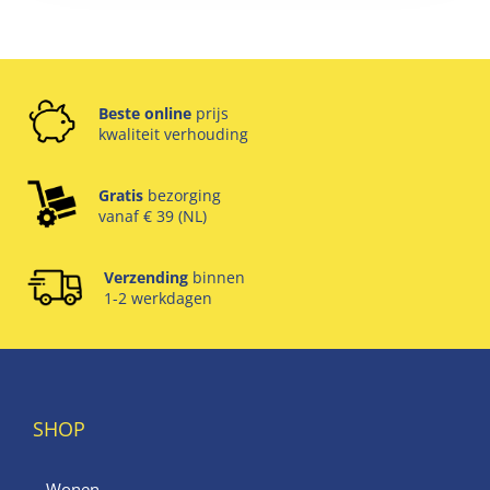
Beste online
prijs
kwaliteit verhouding
Gratis
bezorging
vanaf € 39 (NL)
Verzending
binnen
1-2 werkdagen
SHOP
Wonen