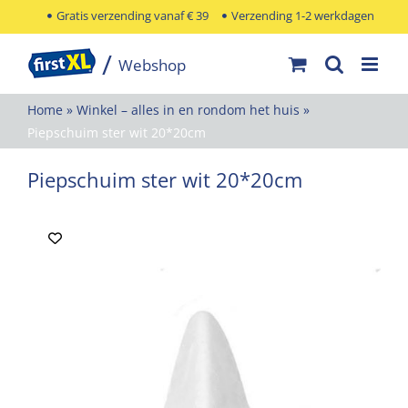
Ga
Gratis verzending vanaf € 39
Verzending 1-2 werkdagen
naar
inhoud
Home
»
Winkel – alles in en rondom het huis
»
Piepschuim ster wit 20*20cm
Piepschuim ster wit 20*20cm