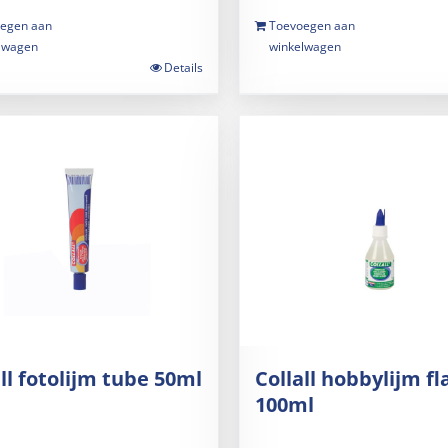
egen aan
Toevoegen aan
lwagen
winkelwagen
Details
all fotolijm tube 50ml
Collall hobbylijm fl
100ml