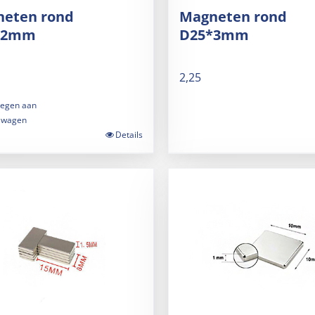
eten rond
Magneten rond
*2mm
D25*3mm
2,25
egen aan
lwagen
Details