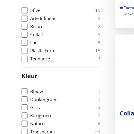
Toevo
15
5five
winke
5
Arte Infinitas
2
Bison
5
Collall
8
Ilan
15
Plastic Forte
7
Tendance
Kleur
1
Blauw
1
Donkergroen
3
Grijs
Coll
1
Kakigroen
8
Naturel
23
Transparant