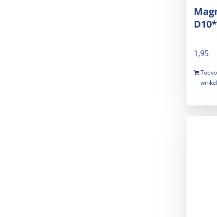
Magn
D10
1,95
Toevo
winke