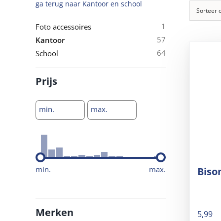
ga terug naar
Kantoor en school
Sorteer 
1
Foto accessoires
57
Kantoor
64
School
Prijs
min.
max.
min.
max.
Biso
Merken
5,99