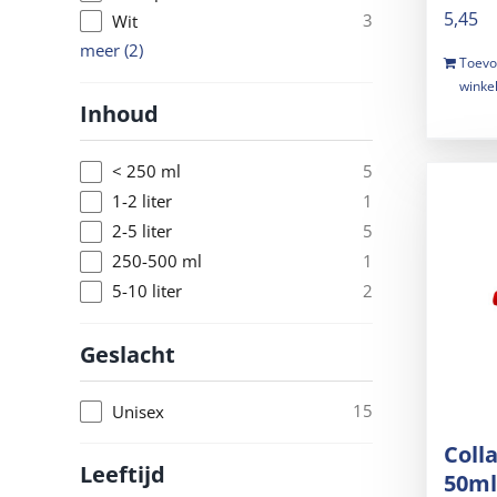
5,45
3
Wit
meer
(
2
)
Toevo
winke
Inhoud
5
< 250 ml
1
1-2 liter
5
2-5 liter
1
250-500 ml
2
5-10 liter
Geslacht
15
Unisex
Colla
Leeftijd
50ml