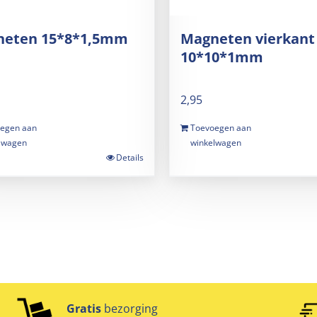
neten 15*8*1,5mm
Magneten vierkant
10*10*1mm
2,95
egen aan
Toevoegen aan
lwagen
winkelwagen
Details
Gratis
bezorging