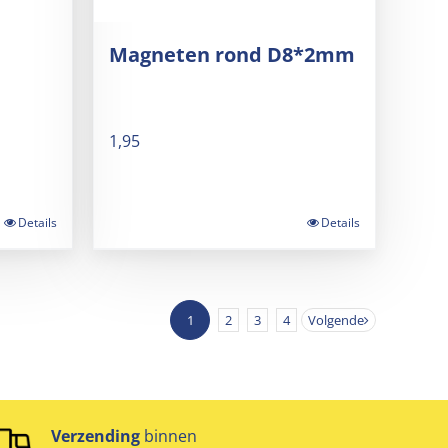
Magneten rond D8*2mm
1,95
Details
Details
1
2
3
4
Volgende
Verzending
binnen