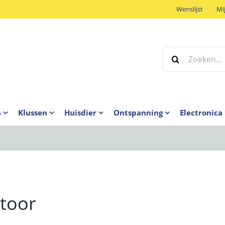
Wenslijst
Mi
Zoeken
naar:
n
Klussen
Huisdier
Ontspanning
Electronica
toor