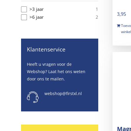
1
>3 jaar
3,95
2
>6 jaar
Toevo
winke
Klantenservice
Heeft u vragen voor de
Webshop? Laat het ons weten
door ons te mailen.
webshop@firstxl.nl
Magn