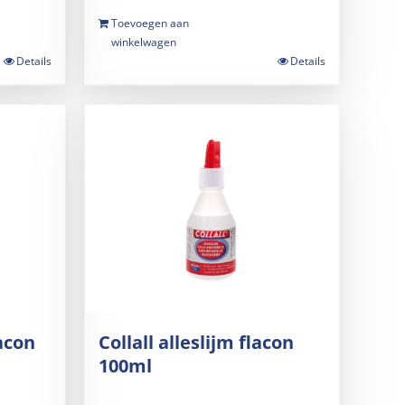
Toevoegen aan
winkelwagen
Details
Details
acon
Collall alleslijm flacon
100ml