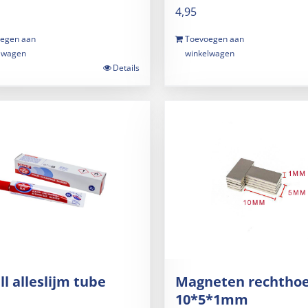
4,95
egen aan
Toevoegen aan
lwagen
winkelwagen
Details
ll alleslijm tube
Magneten rechthoe
10*5*1mm