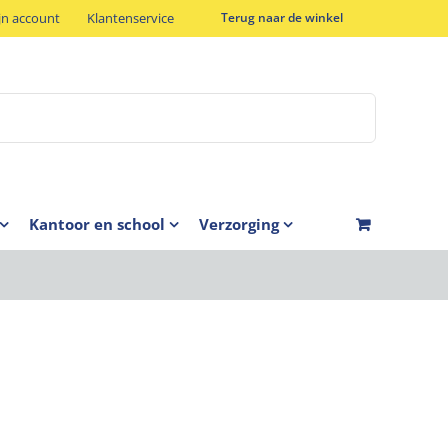
jn account
Klantenservice
Terug naar de winkel
Kantoor en school
Verzorging