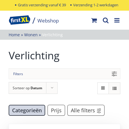
Ga
Gratis verzending vanaf € 39
Verzending 1-2 werkdagen
naar
inhoud
Home
»
Wonen
»
Verlichting
Verlichting
Filters
Sorteer op
Datum
Categorieën
Prijs
Alle filters