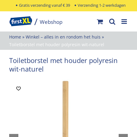
Ga
Gratis verzending vanaf € 39
Verzending 1-2 werkdagen
naar
inhoud
Home
»
Winkel – alles in en rondom het huis
»
Toiletborstel met houder polyresin wit-naturel
Toiletborstel met houder polyresin
wit-naturel