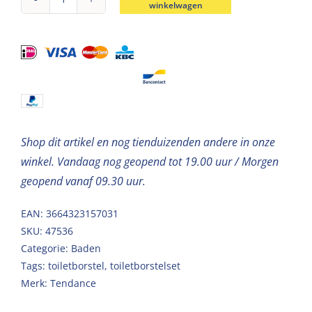
winkelwagen
Toiletborstel
met
houder
polyresin
wit-
naturel
aantal
Shop dit artikel en nog tienduizenden andere in onze
winkel. Vandaag nog geopend tot 19.00 uur / Morgen
geopend vanaf 09.30 uur.
EAN: 3664323157031
SKU:
47536
Categorie:
Baden
Tags:
toiletborstel
,
toiletborstelset
Merk:
Tendance