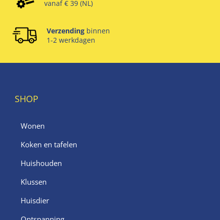
vanaf € 39 (NL)
Verzending
binnen
1-2 werkdagen
SHOP
Wonen
Koken en tafelen
Huishouden
Klussen
Huisdier
Ontspanning