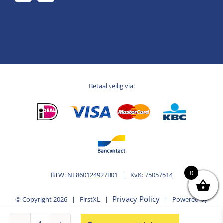
Betaal veilig via:
0
BTW: NL860124927B01 | KvK: 75057514
Privacy Policy
© Copyright
2026 | FirstXL |
| Powered by
MplusKASSA Woocommerce
WooCommerce
&