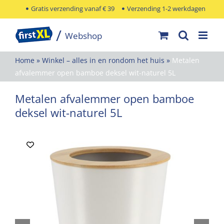
Ga
Gratis verzending vanaf € 39
Verzending 1-2 werkdagen
naar
inhoud
Home
»
Winkel – alles in en rondom het huis
»
Metalen
afvalemmer open bamboe deksel wit-naturel 5L
Metalen afvalemmer open bamboe
deksel wit-naturel 5L