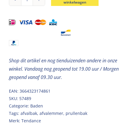
winkelwagen
Metalen
afvalemmer
open
bamboe
deksel
wit-
naturel
Shop dit artikel en nog tienduizenden andere in onze
5L
winkel. Vandaag nog geopend tot 19.00 uur / Morgen
aantal
geopend vanaf 09.30 uur.
EAN: 3664323174861
SKU:
57489
Categorie:
Baden
Tags:
afvalbak
,
afvalemmer
,
prullenbak
Merk:
Tendance