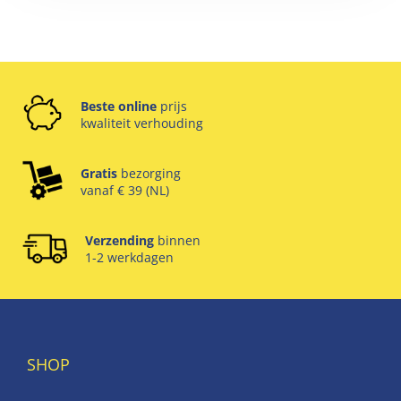
Beste online
prijs
kwaliteit verhouding
Gratis
bezorging
vanaf € 39 (NL)
Verzending
binnen
1-2 werkdagen
SHOP