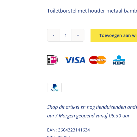
Toiletborstel met houder metaal-bamb
Toevoegen aan w
Toiletborstel
met
houder
metaal-
bamboe
kakigroen
naturel
aantal
Shop dit artikel en nog tienduizenden and
uur / Morgen geopend vanaf 09.30 uur.
EAN: 3664323141634