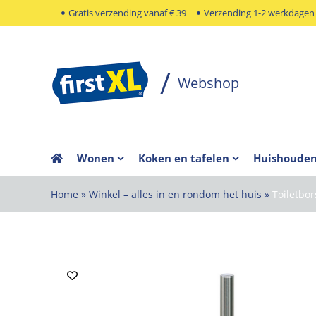
Ga
Gratis verzending vanaf € 39
Verzending 1-2 werkdagen
naar
inhoud
Wonen
Koken en tafelen
Huishoude
Home
»
Winkel – alles in en rondom het huis
»
Toiletbo