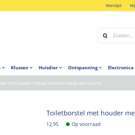
Wenslijst
Mi
Zoeken
naar:
n
Klussen
Huisdier
Ontspanning
Electronica
rstel met houder metaal-bamboe kakigroen naturel
Toiletborstel met houder m
12,95
Op voorraad