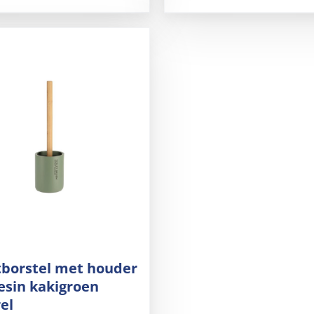
tborstel met houder
esin kakigroen
el