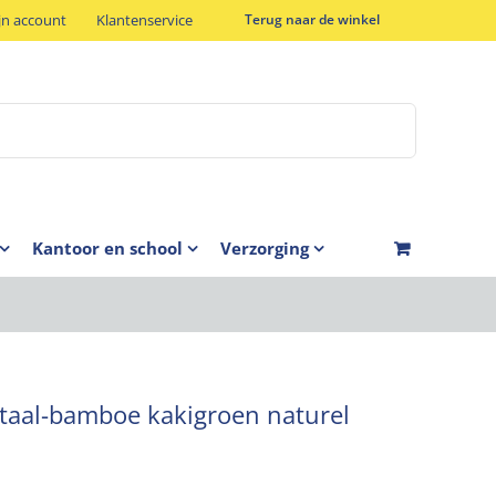
jn account
Klantenservice
Terug naar de winkel
Kantoor en school
Verzorging
etaal-bamboe kakigroen naturel