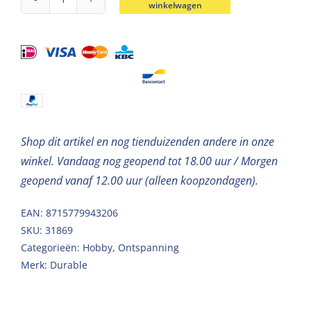
winkelwagen
Durable
breigaren
katoen
Coral
Limoengroen
50g
aantal
Shop dit artikel en nog tienduizenden andere in onze
winkel. Vandaag nog geopend tot 18.00 uur / Morgen
geopend vanaf 12.00 uur (alleen koopzondagen).
EAN: 8715779943206
SKU:
31869
Categorieën:
Hobby
,
Ontspanning
Merk:
Durable