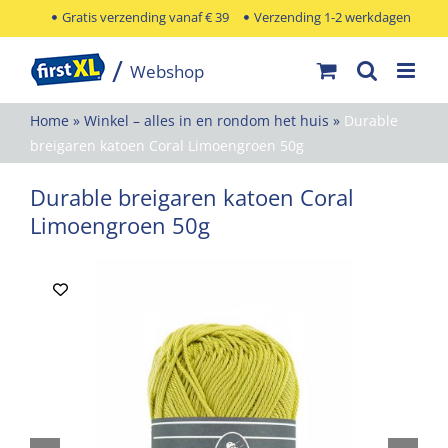
Ga
Gratis verzending vanaf € 39
Verzending 1-2 werkdagen
naar
inhoud
Home
»
Winkel – alles in en rondom het huis
»
Durable
breigaren katoen Coral Limoengroen 50g
Durable breigaren katoen Coral
Limoengroen 50g