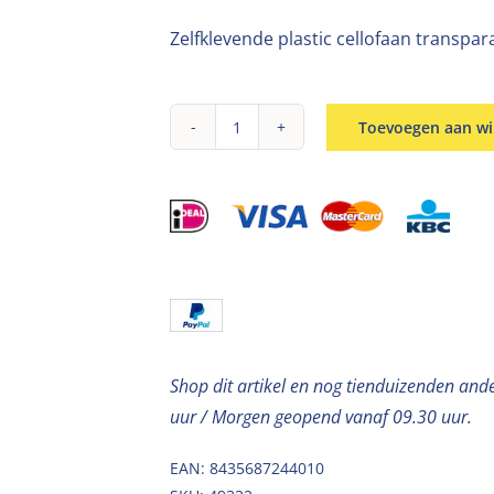
Zelfklevende plastic cellofaan transpar
Toevoegen aan w
Plastic
cellofaanzakjes
met
kleefstrip
5x13cm
aantal
Shop dit artikel en nog tienduizenden and
uur / Morgen geopend vanaf 09.30 uur.
EAN: 8435687244010