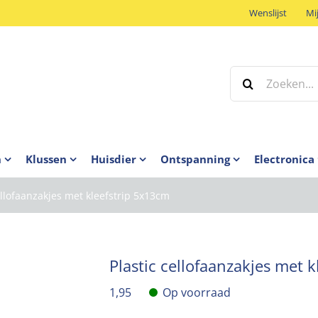
Wenslijst
Mi
Zoeken
naar:
n
Klussen
Huisdier
Ontspanning
Electronica
ellofaanzakjes met kleefstrip 5x13cm
Plastic cellofaanzakjes met 
1,95
Op voorraad