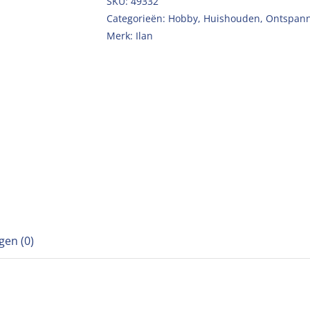
SKU:
49332
Categorieën:
Hobby
,
Huishouden
,
Ontspann
Merk:
Ilan
gen (0)