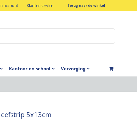
jn account
Klantenservice
Terug naar de winkel
Kantoor en school
Verzorging
kleefstrip 5x13cm