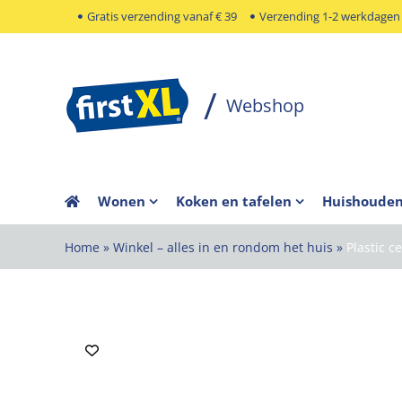
Ga
Gratis verzending vanaf € 39
Verzending 1-2 werkdagen
naar
inhoud
Wonen
Koken en tafelen
Huishoude
Home
»
Winkel – alles in en rondom het huis
»
Plastic c