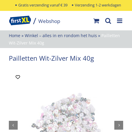
Ga
Gratis verzending vanaf € 39
Verzending 1-2 werkdagen
naar
inhoud
Home
»
Winkel – alles in en rondom het huis
»
Pailletten
Wit-Zilver Mix 40g
Pailletten Wit-Zilver Mix 40g