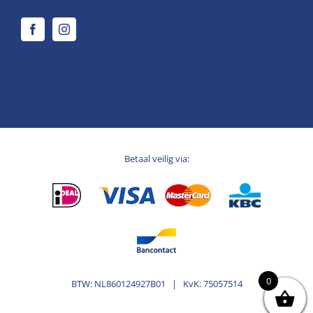
Betaal veilig via:
0
BTW: NL860124927B01 | KvK: 75057514