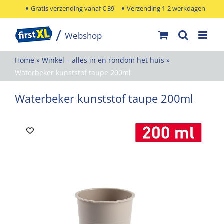
Ga
Gratis verzending vanaf € 39
Verzending 1-2 werkdagen
naar
inhoud
Home
»
Winkel – alles in en rondom het huis
»
Waterbeker kunststof taupe 200ml
Waterbeker kunststof taupe 200ml