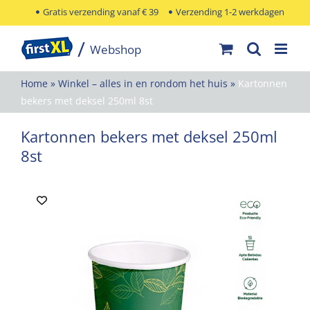
Ga
Gratis verzending vanaf € 39
Verzending 1-2 werkdagen
naar
inhoud
Home
»
Winkel – alles in en rondom het huis
»
Kartonnen
bekers met deksel 250ml 8st
Kartonnen bekers met deksel 250ml
8st