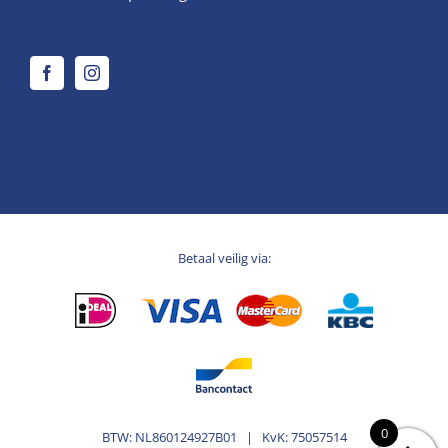
Betaal veilig via:
0
BTW: NL860124927B01 | KvK: 75057514