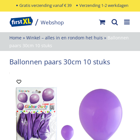
Ga
Gratis verzending vanaf € 39
Verzending 1-2 werkdagen
naar
inhoud
Home
»
Winkel – alles in en rondom het huis
»
Ballonnen
paars 30cm 10 stuks
Ballonnen paars 30cm 10 stuks