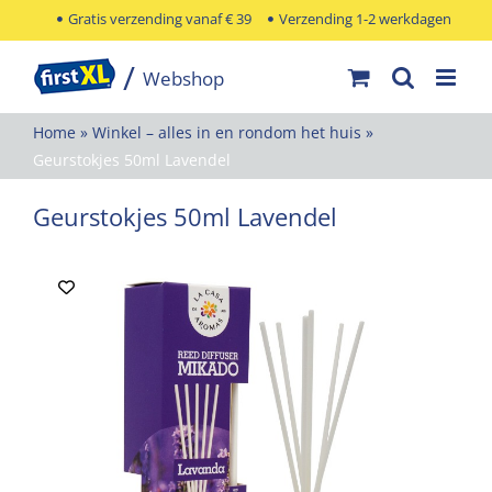
Ga
Gratis verzending vanaf € 39
Verzending 1-2 werkdagen
naar
inhoud
Home
»
Winkel – alles in en rondom het huis
»
Geurstokjes 50ml Lavendel
Geurstokjes 50ml Lavendel