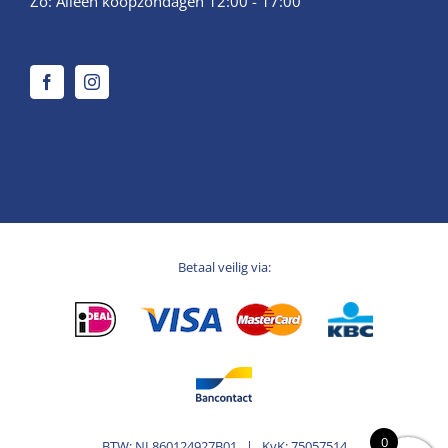
Zo: Alleen koopzondagen 12:00 - 17:00
Betaal veilig via:
0
BTW: NL860124927B01 | KvK: 75057514