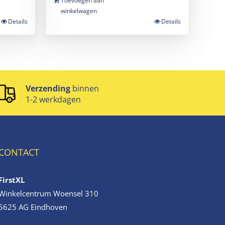
Toevoegen aan
winkelwagen
Details
Details
Verzending
binnen
1-2 werkdagen
CONTACT
FirstXL
Winkelcentrum Woensel 310
5625 AG Eindhoven