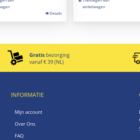
gen aan
Toevoegen aan
wagen
winkelwagen
Details
Gratis
bezorging
vanaf € 39 (NL)
INFORMATIE
Mijn account
Over Ons
FAQ