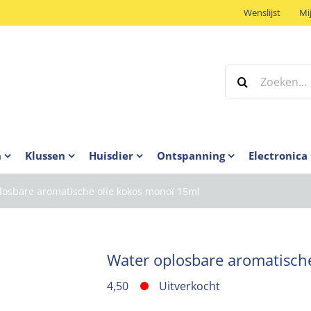
Wenslijst
Mi
Zoeken
naar:
n
Klussen
Huisdier
Ontspanning
Electronica
losbare aromatische olie kokos monoï 15ml
Water oplosbare aromatisch
4,50
Uitverkocht