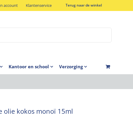
jn account
Klantenservice
Terug naar de winkel
Kantoor en school
Verzorging
e olie kokos monoï 15ml