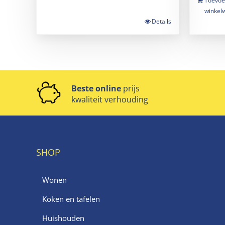
Toevoe
winkel
Details
Beste online
prijs
kwaliteit verhouding
SHOP
Wonen
Koken en tafelen
Huishouden