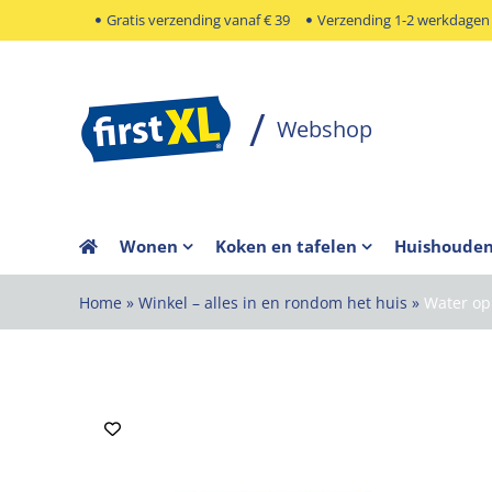
Ga
Gratis verzending vanaf € 39
Verzending 1-2 werkdagen
naar
inhoud
Wonen
Koken en tafelen
Huishoude
Home
»
Winkel – alles in en rondom het huis
»
Water op