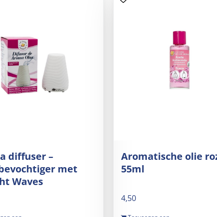
 diffuser –
Aromatische olie ro
bevochtiger met
55ml
cht Waves
4,50