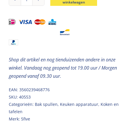
winkelwagen
Elektronische
keukenweegschaal
grijs/rood
met
kom
aantal
Shop dit artikel en nog tienduizenden andere in onze
winkel. Vandaag nog geopend tot 19.00 uur / Morgen
geopend vanaf 09.30 uur.
EAN: 3560239468776
SKU:
40553
Categorieën:
Bak spullen
,
Keuken apparatuur
,
Koken en
tafelen
Merk:
5five