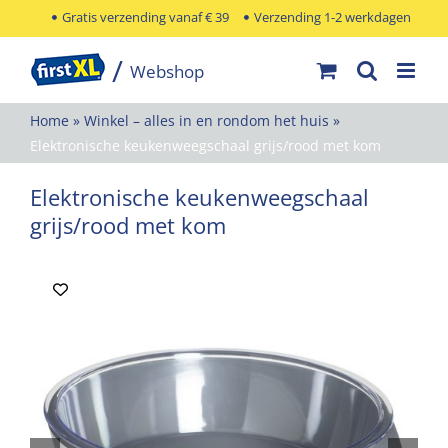
Ga
Gratis verzending vanaf € 39
Verzending 1-2 werkdagen
naar
inhoud
Home
»
Winkel – alles in en rondom het huis
»
Elektronische keukenweegschaal grijs/rood met kom
Elektronische keukenweegschaal
grijs/rood met kom