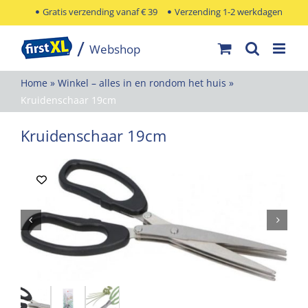
Ga
Gratis verzending vanaf € 39
Verzending 1-2 werkdagen
naar
inhoud
Home
»
Winkel – alles in en rondom het huis
»
Kruidenschaar 19cm
Kruidenschaar 19cm