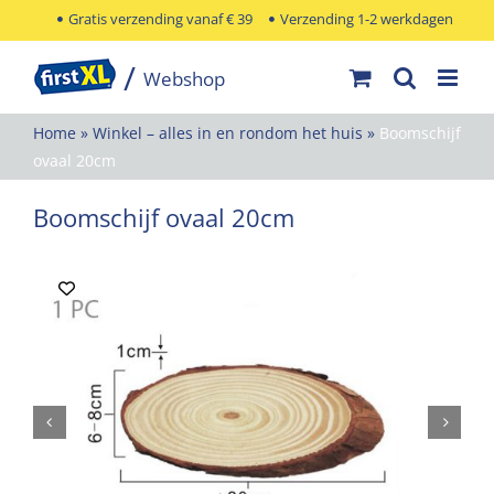
Ga
Gratis verzending vanaf € 39
Verzending 1-2 werkdagen
naar
inhoud
Home
»
Winkel – alles in en rondom het huis
»
Boomschijf
ovaal 20cm
Boomschijf ovaal 20cm