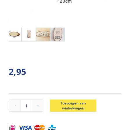
2,95
Toevoegen aan
winkelwagen
Boomschijf
ovaal
20cm