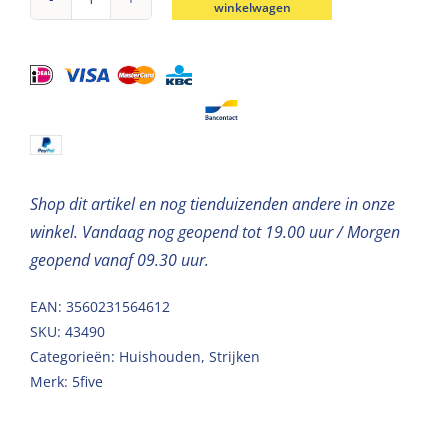
winkelwagen
Strijkplankhoes
2-
lagen
135x52x0,5cm
aantal
Shop dit artikel en nog tienduizenden andere in onze
winkel. Vandaag nog geopend tot 19.00 uur / Morgen
geopend vanaf 09.30 uur.
EAN: 3560231564612
SKU:
43490
Categorieën:
Huishouden
,
Strijken
Merk:
5five