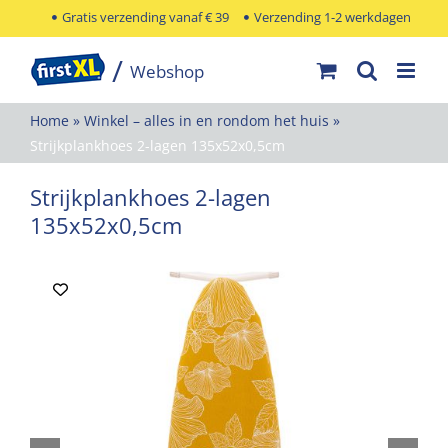
Ga
Gratis verzending vanaf € 39
Verzending 1-2 werkdagen
naar
inhoud
Home
»
Winkel – alles in en rondom het huis
»
Strijkplankhoes 2-lagen 135x52x0,5cm
Strijkplankhoes 2-lagen
135x52x0,5cm