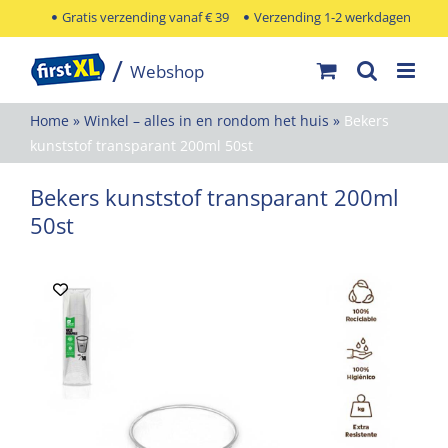
Ga
Gratis verzending vanaf € 39
Verzending 1-2 werkdagen
naar
inhoud
Home
»
Winkel – alles in en rondom het huis
»
Bekers
kunststof transparant 200ml 50st
Bekers kunststof transparant 200ml
50st