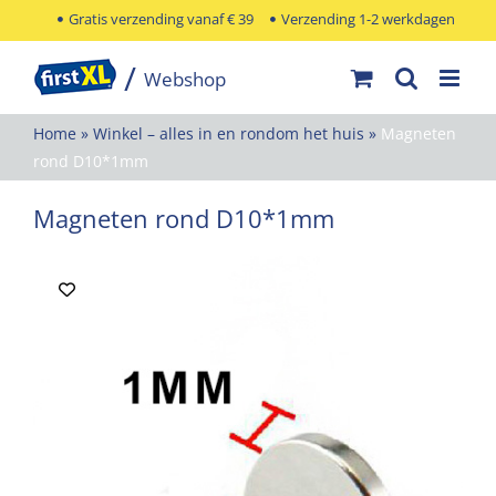
Ga
Gratis verzending vanaf € 39
Verzending 1-2 werkdagen
naar
inhoud
Home
»
Winkel – alles in en rondom het huis
»
Magneten
rond D10*1mm
Magneten rond D10*1mm