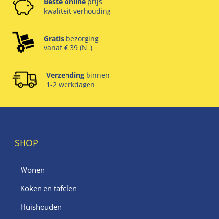
Beste online
prijs
kwaliteit verhouding
Gratis
bezorging
vanaf € 39 (NL)
Verzending
binnen
1-2 werkdagen
SHOP
Wonen
Koken en tafelen
Huishouden