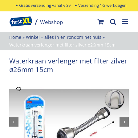
Ga
Gratis verzending vanaf € 39
Verzending 1-2 werkdagen
naar
inhoud
Home
»
Winkel – alles in en rondom het huis
»
Waterkraan verlenger met filter zilver ø26mm 15cm
Waterkraan verlenger met filter zilver
ø26mm 15cm