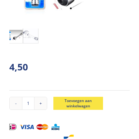
4,50
Toevoegen aan
winkelwagen
Waterkraan
verlenger
met
filter