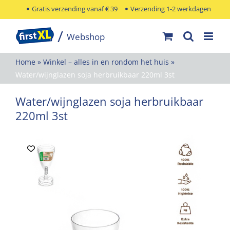
Ga
Gratis verzending vanaf € 39
Verzending 1-2 werkdagen
naar
inhoud
Home
»
Winkel – alles in en rondom het huis
»
Water/wijnglazen soja herbruikbaar 220ml 3st
Water/wijnglazen soja herbruikbaar
220ml 3st