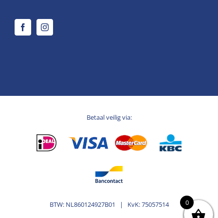
Betaal veilig via:
0
BTW: NL860124927B01 | KvK: 75057514