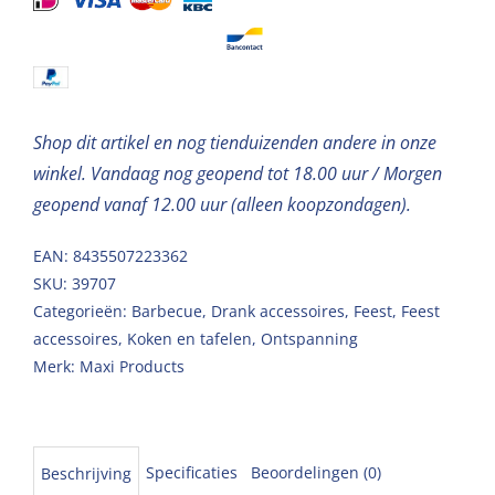
220ml
3st
aantal
Shop dit artikel en nog tienduizenden andere in onze
winkel. Vandaag nog geopend tot 18.00 uur / Morgen
geopend vanaf 12.00 uur (alleen koopzondagen).
EAN: 8435507223362
SKU:
39707
Categorieën:
Barbecue
,
Drank accessoires
,
Feest
,
Feest
accessoires
,
Koken en tafelen
,
Ontspanning
Merk:
Maxi Products
Specificaties
Beoordelingen (0)
Beschrijving