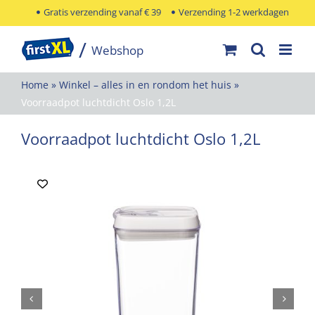
Ga
Gratis verzending vanaf € 39
Verzending 1-2 werkdagen
naar
inhoud
Home
»
Winkel – alles in en rondom het huis
»
Voorraadpot luchtdicht Oslo 1,2L
Voorraadpot luchtdicht Oslo 1,2L