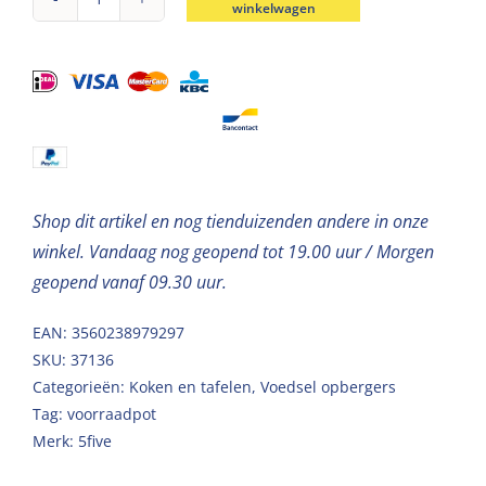
winkelwagen
Voorraadpot
luchtdicht
Oslo
1,2L
aantal
Shop dit artikel en nog tienduizenden andere in onze
winkel. Vandaag nog geopend tot 19.00 uur / Morgen
geopend vanaf 09.30 uur.
EAN: 3560238979297
SKU:
37136
Categorieën:
Koken en tafelen
,
Voedsel opbergers
Tag:
voorraadpot
Merk:
5five