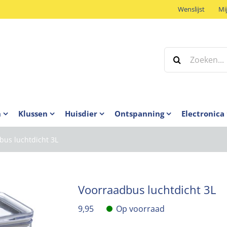
Wenslijst
Mi
Zoeken
naar:
n
Klussen
Huisdier
Ontspanning
Electronica
bus luchtdicht 3L
Voorraadbus luchtdicht 3L
9,95
Op voorraad