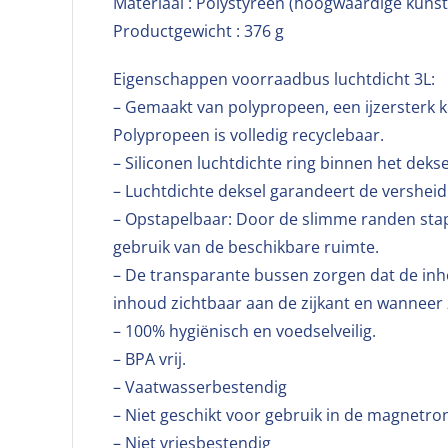
Materiaal : Polystyreen (hoogwaardige kunsts
Productgewicht : 376 g
Eigenschappen voorraadbus luchtdicht 3L:
– Gemaakt van polypropeen, een ijzersterk k
Polypropeen is volledig recyclebaar.
– Siliconen luchtdichte ring binnen het deks
– Luchtdichte deksel garandeert de vershei
– Opstapelbaar: Door de slimme randen stape
gebruik van de beschikbare ruimte.
– De transparante bussen zorgen dat de inho
inhoud zichtbaar aan de zijkant en wanneer z
– 100% hygiënisch en voedselveilig.
– BPA vrij.
– Vaatwasserbestendig
– Niet geschikt voor gebruik in de magnetron
– Niet vriesbestendig