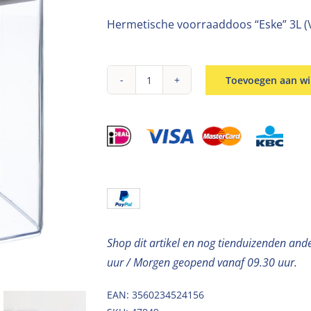
Hermetische voorraaddoos “Eske” 3L (
Toevoegen aan w
Voorraadbus
luchtdicht
3L
aantal
Shop dit artikel en nog tienduizenden and
uur / Morgen geopend vanaf 09.30 uur.
EAN: 3560234524156