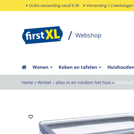
Ga
Gratis verzending vanaf € 39
Verzending 1-2 werkdagen
naar
inhoud
Wonen
Koken en tafelen
Huishoude
Home
»
Winkel – alles in en rondom het huis
»
Voorraad