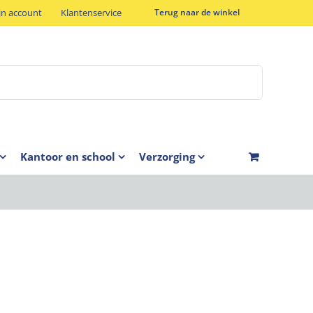
jn account
Klantenservice
Terug naar de winkel
Kantoor en school
Verzorging