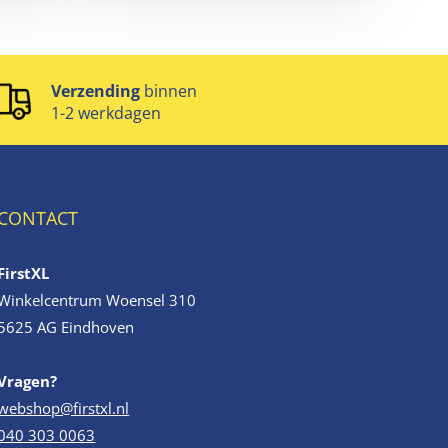
Verzending
binnen
1-2 werkdagen
CONTACT
FirstXL
Winkelcentrum Woensel 310
5625 AG Eindhoven
Vragen?
webshop@firstxl.nl
040 303 0063