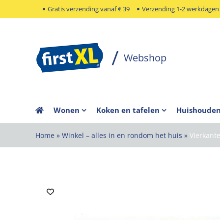
Ga
Gratis verzending vanaf € 39
Verzending 1-2 werkdagen
naar
inhoud
Wonen
Koken en tafelen
Huishoude
Home
»
Winkel – alles in en rondom het huis
»
Vierkant