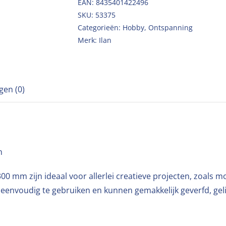
EAN: 8435401422496
SKU:
53375
Categorieën:
Hobby
,
Ontspanning
Merk:
Ilan
gen (0)
m
300 mm zijn ideaal voor allerlei creatieve projecten, zoals 
jn eenvoudig te gebruiken en kunnen gemakkelijk geverfd, ge