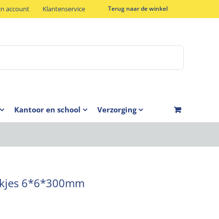
jn account
Klantenservice
Terug naar de winkel
Kantoor en school
Verzorging
tokjes 6*6*300mm