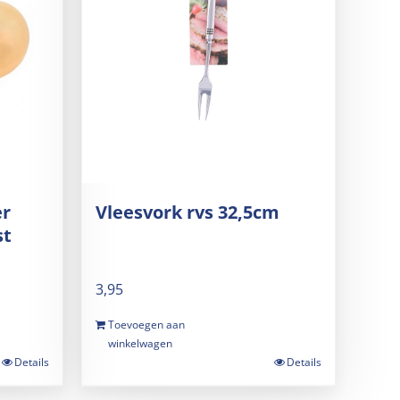
er
Vleesvork rvs 32,5cm
st
3,95
Toevoegen aan
winkelwagen
Details
Details