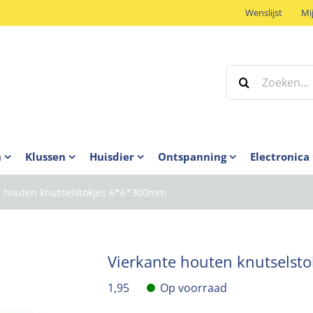
Wenslijst
Mi
Zoeken
naar:
n
Klussen
Huisdier
Ontspanning
Electronica
e houten knutselstokjes 6*6*300mm
Vierkante houten knutsels
1,95
Op voorraad