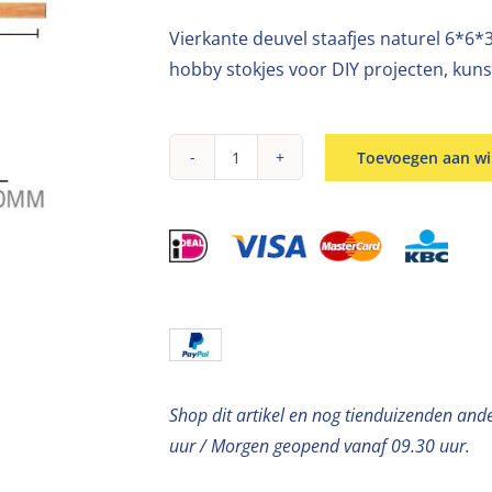
Vierkante deuvel staafjes naturel 6*6
hobby stokjes voor DIY projecten, kun
Toevoegen aan w
Vierkante
houten
knutselstokjes
6*6*300mm
aantal
Shop dit artikel en nog tienduizenden and
uur / Morgen geopend vanaf 09.30 uur.