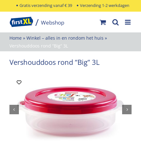
Ga
Gratis verzending vanaf € 39
Verzending 1-2 werkdagen
naar
inhoud
Home
»
Winkel – alles in en rondom het huis
»
Vershouddoos rond “Big“ 3L
Vershouddoos rond “Big“ 3L