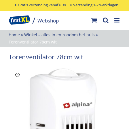
Ga
Gratis verzending vanaf € 39
Verzending 1-2 werkdagen
naar
inhoud
Home
»
Winkel – alles in en rondom het huis
»
Torenventilator 78cm wit
Torenventilator 78cm wit