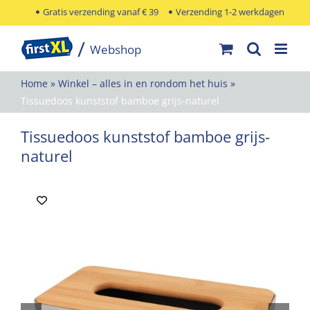
Ga
Gratis verzending vanaf € 39
Verzending 1-2 werkdagen
naar
inhoud
Home
»
Winkel – alles in en rondom het huis
»
Tissuedoos kunststof bamboe grijs-naturel
Tissuedoos kunststof bamboe grijs-
naturel