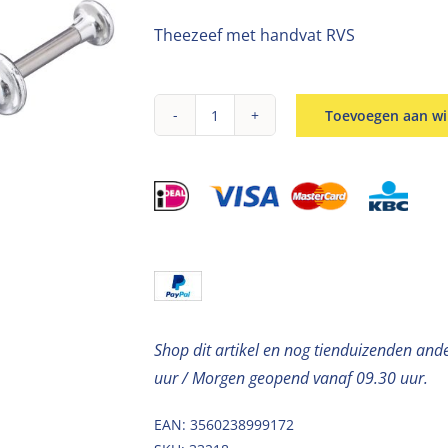
Theezeef met handvat RVS
Toevoegen aan w
Thee-
ei
met
handvat
RVS
aantal
Shop dit artikel en nog tienduizenden and
uur / Morgen geopend vanaf 09.30 uur.
EAN: 3560238999172