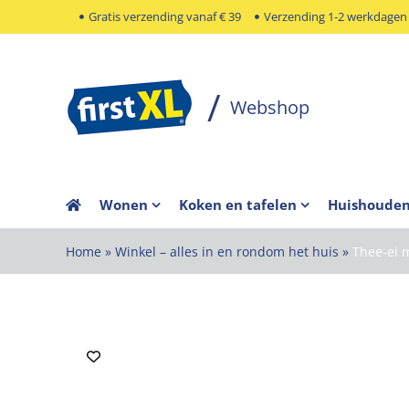
Ga
Gratis verzending vanaf € 39
Verzending 1-2 werkdagen
naar
inhoud
Wonen
Koken en tafelen
Huishoude
Home
»
Winkel – alles in en rondom het huis
»
Thee-ei 