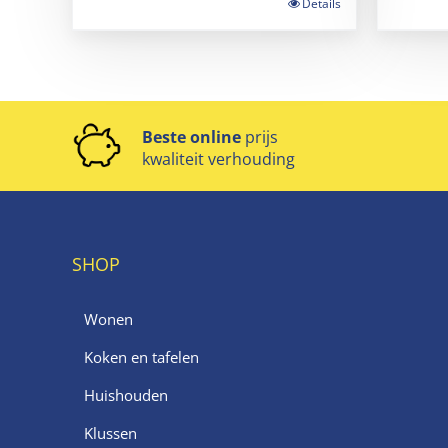
Details
Beste online
prijs
kwaliteit verhouding
SHOP
Wonen
Koken en tafelen
Huishouden
Klussen