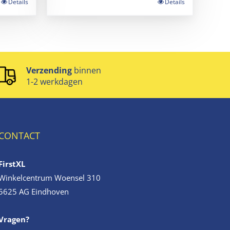
Details
Details
Verzending
binnen
1-2 werkdagen
CONTACT
FirstXL
Winkelcentrum Woensel 310
5625 AG Eindhoven
Vragen?