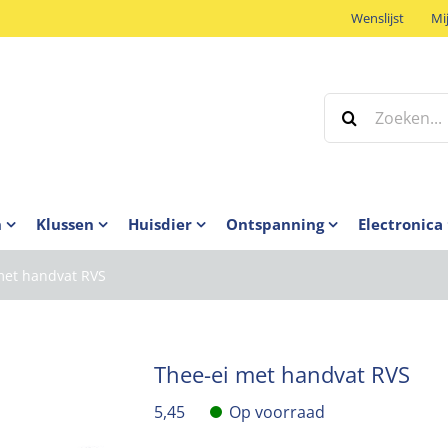
Wenslijst
Mi
Zoeken
naar:
n
Klussen
Huisdier
Ontspanning
Electronica
met handvat RVS
Thee-ei met handvat RVS
5,45
Op voorraad