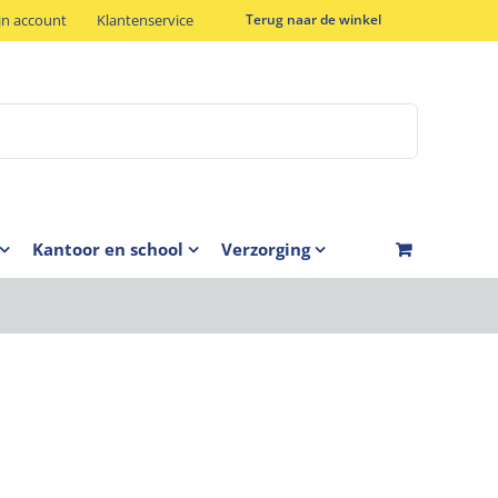
jn account
Klantenservice
Terug naar de winkel
Kantoor en school
Verzorging