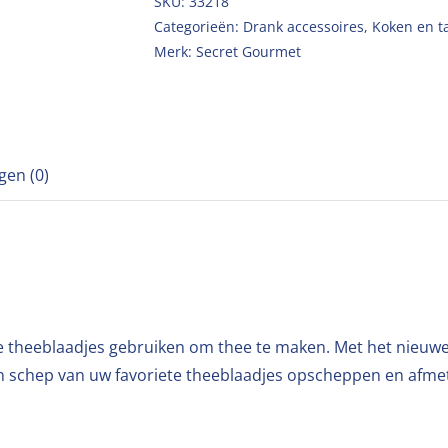
SKU:
33218
Categorieën:
Drank accessoires
,
Koken en t
Merk:
Secret Gourmet
gen (0)
ne theeblaadjes gebruiken om thee te maken. Met het nieuwe
n schep van uw favoriete theeblaadjes opscheppen en afmeten