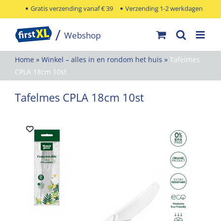
Ga
Gratis verzending vanaf € 39
Verzending 1-2 werkdagen
naar
inhoud
Home
»
Winkel – alles in en rondom het huis
»
Tafelmes
CPLA 18cm 10st
Tafelmes CPLA 18cm 10st