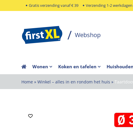
Ga
Gratis verzending vanaf € 39
Verzending 1-2 werkdagen
naar
inhoud
Wonen
Koken en tafelen
Huishoude
Home
»
Winkel – alles in en rondom het huis
»
Taartdo