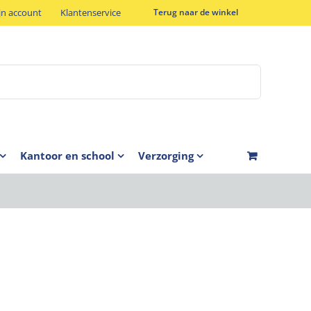
jn account
Klantenservice
Terug naar de winkel
Kantoor en school
Verzorging