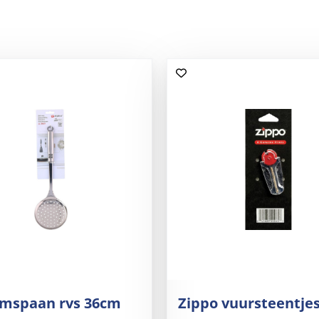
imspaan rvs 36cm
Zippo vuursteentje