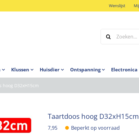
Wenslijst
Mi
Zoeken
naar:
n
Klussen
Huisdier
Ontspanning
Electronica
os hoog D32xH15cm
Taartdoos hoog D32xH15cm
7,95
Beperkt op voorraad