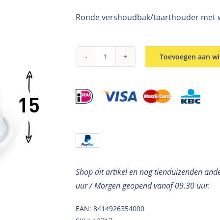
Ronde vershoudbak/taarthouder met 
Toevoegen aan w
Taartdoos
hoog
D32xH15cm
aantal
Shop dit artikel en nog tienduizenden and
uur / Morgen geopend vanaf 09.30 uur.
EAN: 8414926354000