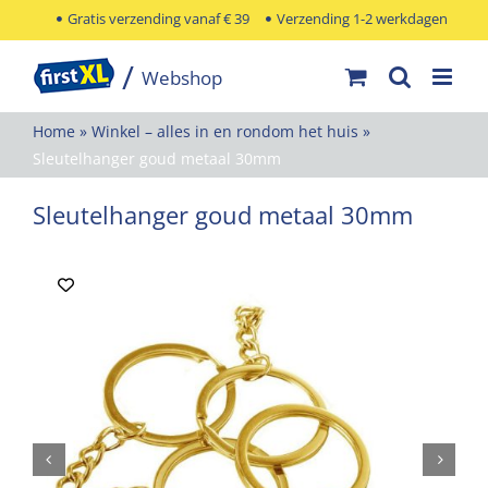
Ga
Gratis verzending vanaf € 39
Verzending 1-2 werkdagen
naar
inhoud
Home
»
Winkel – alles in en rondom het huis
»
Sleutelhanger goud metaal 30mm
Sleutelhanger goud metaal 30mm