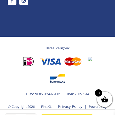
Betaal veilig via:
0
BTW: NL860124927B01 | KvK: 75057514
Privacy Policy
© Copyright
2026 | FirstXL |
| Powered by
MplusKASSA Woocommerce
WooCommerce
&