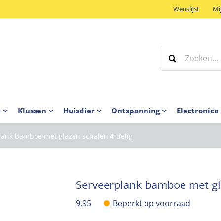
Wenslijst
Mi
Zoeken
naar:
n
Klussen
Huisdier
Ontspanning
Electronica
lank bamboe met glazen schalen 4-delig
Serveerplank bamboe met gl
9,95
Beperkt op voorraad