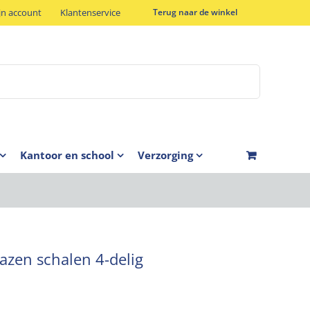
jn account
Klantenservice
Terug naar de winkel
Kantoor en school
Verzorging
azen schalen 4-delig