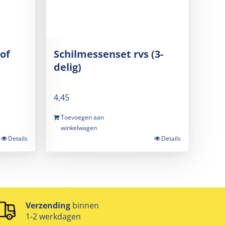
of
Schilmessenset rvs (3-
delig)
4,45
Toevoegen aan
winkelwagen
Details
Details
Verzending
binnen
1-2 werkdagen