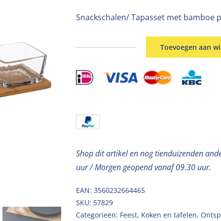
Snackschalen/ Tapasset met bamboe p
Toevoegen aan w
Serveerplank
bamboe
met
glazen
schalen
4-
delig
aantal
Shop dit artikel en nog tienduizenden and
uur / Morgen geopend vanaf 09.30 uur.
EAN: 3560232664465
SKU:
57829
Categorieën:
Feest
,
Koken en tafelen
,
Ontsp