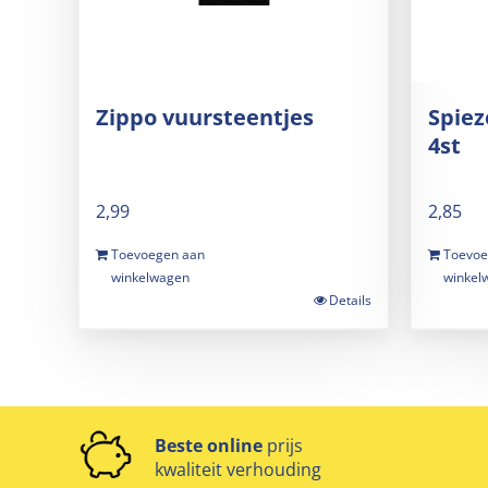
Zippo vuursteentjes
Spiez
4st
2,99
2,85
Toevoegen aan
Toevoe
winkelwagen
winkel
Details
Beste online
prijs
kwaliteit verhouding