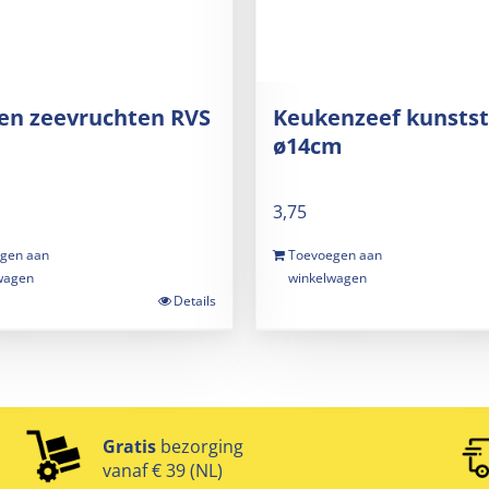
en zeevruchten RVS
Keukenzeef kunstst
ø14cm
3,75
gen aan
Toevoegen aan
wagen
winkelwagen
Details
Gratis
bezorging
vanaf € 39 (NL)