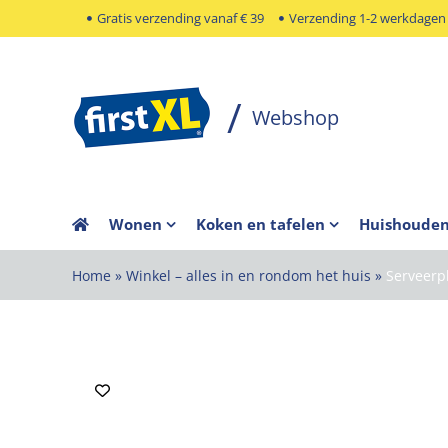
Ga
Gratis verzending vanaf € 39
Verzending 1-2 werkdagen
naar
inhoud
Wonen
Koken en tafelen
Huishoude
Home
»
Winkel – alles in en rondom het huis
»
Serveerp