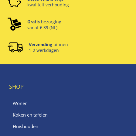
kwaliteit verhouding
Gratis
bezorging
vanaf € 39 (NL)
Verzending
binnen
1-2 werkdagen
SHOP
Wonen
Koken en tafelen
Huishouden