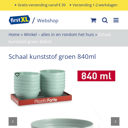
Ga
Gratis verzending vanaf € 39
Verzending 1-2 werkdagen
naar
inhoud
Home
»
Winkel – alles in en rondom het huis
»
Schaal
kunststof groen 840ml
Schaal kunststof groen 840ml