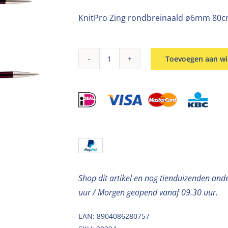
KnitPro Zing rondbreinaald ø6mm 80cm
Toevoegen aan w
Rondbreinaald
aluminium
D6mm
80cm
aantal
Shop dit artikel en nog tienduizenden and
uur / Morgen geopend vanaf 09.30 uur.
EAN: 8904086280757