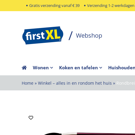
Ga
Gratis verzending vanaf € 39
Verzending 1-2 werkdagen
naar
inhoud
Wonen
Koken en tafelen
Huishoude
Home
»
Winkel – alles in en rondom het huis
»
Rondbre