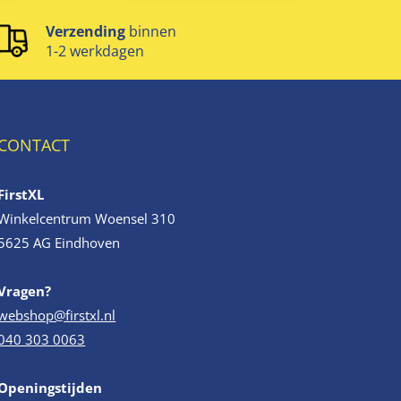
Verzending
binnen
1-2 werkdagen
CONTACT
FirstXL
Winkelcentrum Woensel 310
5625 AG Eindhoven
Vragen?
webshop@firstxl.nl
040 303 0063
Openingstijden