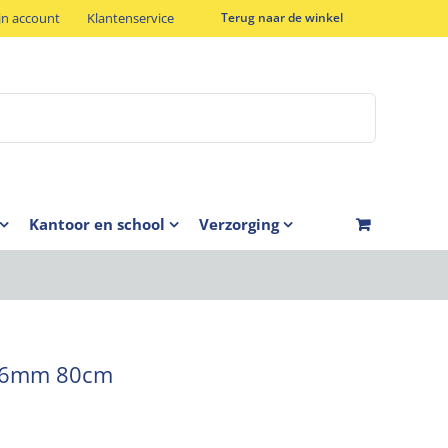
jn account
Klantenservice
Terug naar de winkel
Kantoor en school
Verzorging
 D6mm 80cm