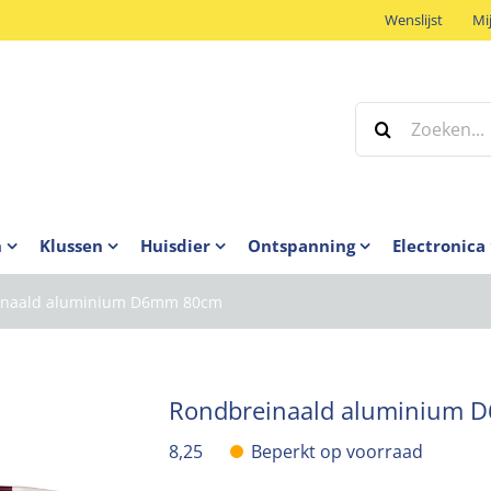
Wenslijst
Mi
Zoeken
naar:
n
Klussen
Huisdier
Ontspanning
Electronica
inaald aluminium D6mm 80cm
Rondbreinaald aluminium
8,25
Beperkt op voorraad