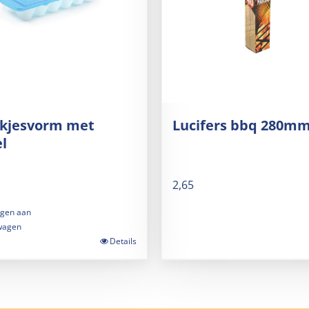
okjesvorm met
Lucifers bbq 280mm
l
2,65
gen aan
wagen
Details