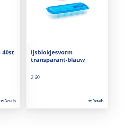
 40st
Ijsblokjesvorm
transparant-blauw
2,60
Details
Details