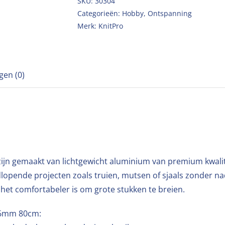
SKU:
30304
Categorieën:
Hobby
,
Ontspanning
Merk:
KnitPro
gen (0)
jn gemaakt van lichtgewicht aluminium van premium kwalitei
dlopende projecten zoals truien, mutsen of sjaals zonder n
 het comfortabeler is om grote stukken te breien.
D6mm 80cm: