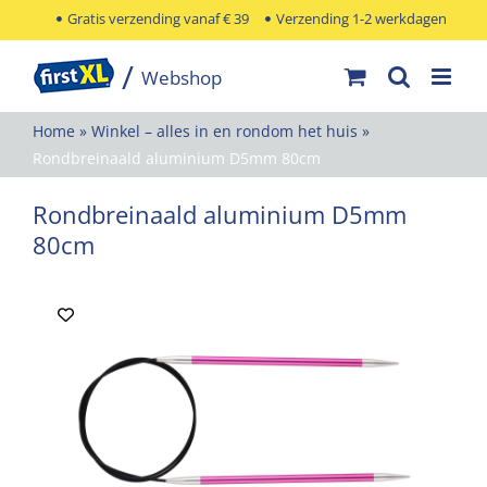
Ga
Gratis verzending vanaf € 39
Verzending 1-2 werkdagen
naar
inhoud
Home
»
Winkel – alles in en rondom het huis
»
Rondbreinaald aluminium D5mm 80cm
Rondbreinaald aluminium D5mm
80cm