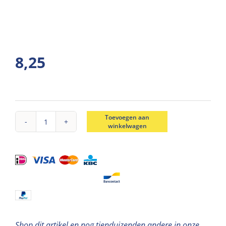
8,25
Toevoegen aan
winkelwagen
Rondbreinaald
aluminium
D5mm
80cm
aantal
Shop dit artikel en nog tienduizenden andere in onze