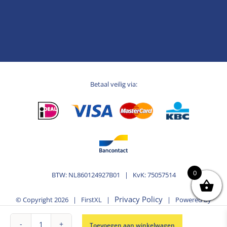
Betaal veilig via:
0
BTW: NL860124927B01 | KvK: 75057514
Privacy Policy
© Copyright
2026 | FirstXL |
| Powered by
MplusKASSA Woocommerce
WooCommerce
&
Toevoegen aan winkelwagen
Kassasysteem