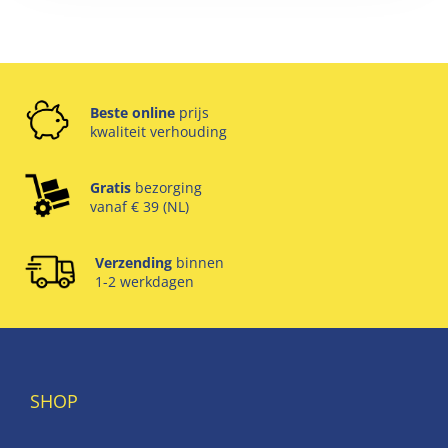
Beste online
prijs
kwaliteit verhouding
Gratis
bezorging
vanaf € 39 (NL)
Verzending
binnen
1-2 werkdagen
SHOP