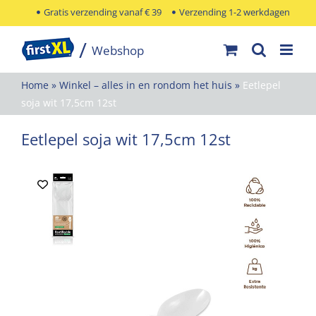
Ga
Gratis verzending vanaf € 39
Verzending 1-2 werkdagen
naar
inhoud
Home
»
Winkel – alles in en rondom het huis
»
Eetlepel
soja wit 17,5cm 12st
Eetlepel soja wit 17,5cm 12st