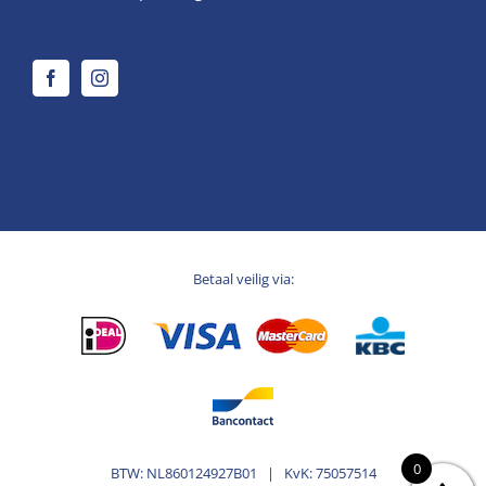
Betaal veilig via:
0
BTW: NL860124927B01 | KvK: 75057514