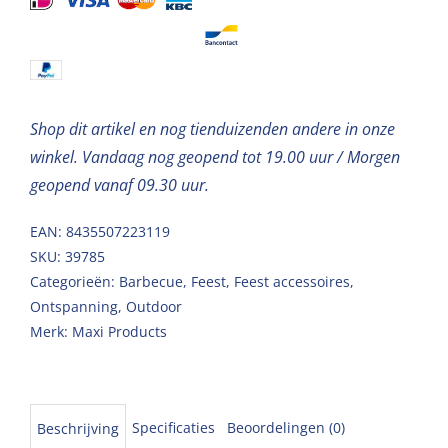
17,5cm
12st
aantal
Shop dit artikel en nog tienduizenden andere in onze
winkel. Vandaag nog geopend tot 19.00 uur / Morgen
geopend vanaf 09.30 uur.
EAN: 8435507223119
SKU:
39785
Categorieën:
Barbecue
,
Feest
,
Feest accessoires
,
Ontspanning
,
Outdoor
Merk:
Maxi Products
Specificaties
Beoordelingen (0)
Beschrijving