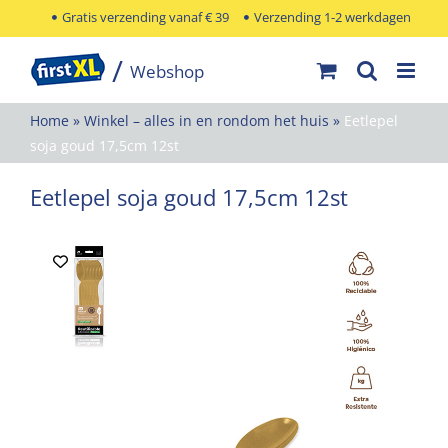
Ga
Gratis verzending vanaf € 39
Verzending 1-2 werkdagen
naar
inhoud
Home
»
Winkel – alles in en rondom het huis
»
Eetlepel
soja goud 17,5cm 12st
Eetlepel soja goud 17,5cm 12st