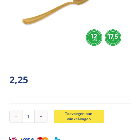
2,25
Toevoegen aan
winkelwagen
Eetlepel
soja
goud