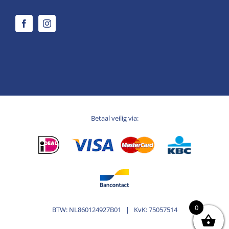
Betaal veilig via:
0
BTW: NL860124927B01 | KvK: 75057514