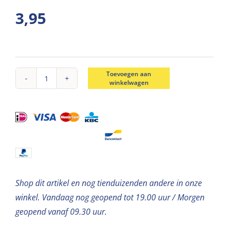
3,95
Toevoegen aan
winkelwagen
Piepschuim
letter
K
30cm
aantal
Shop dit artikel en nog tienduizenden andere in onze
winkel. Vandaag nog geopend tot 19.00 uur / Morgen
geopend vanaf 09.30 uur.