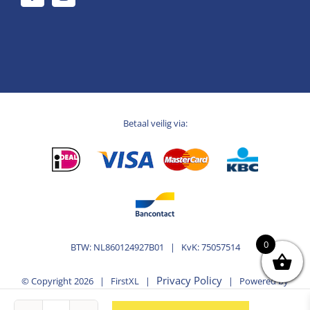
Betaal veilig via:
0
BTW: NL860124927B01 | KvK: 75057514
Privacy Policy
© Copyright
2026 | FirstXL |
| Powered by
MplusKASSA Woocommerce
WooCommerce
&