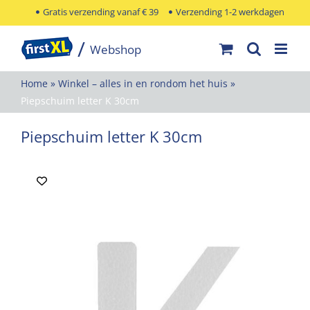
Ga
Gratis verzending vanaf € 39
Verzending 1-2 werkdagen
naar
inhoud
Home
»
Winkel – alles in en rondom het huis
»
Piepschuim letter K 30cm
Piepschuim letter K 30cm