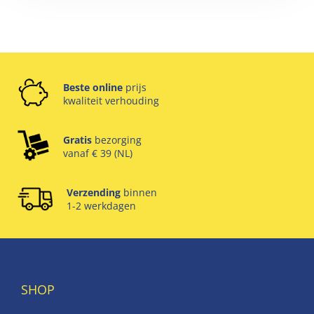
Beste online
prijs
kwaliteit verhouding
Gratis
bezorging
vanaf € 39 (NL)
Verzending
binnen
1-2 werkdagen
SHOP