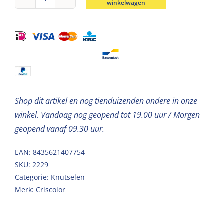
winkelwagen
Piepschuim
kegel
wit
40cm
aantal
Shop dit artikel en nog tienduizenden andere in onze
winkel. Vandaag nog geopend tot 19.00 uur / Morgen
geopend vanaf 09.30 uur.
EAN: 8435621407754
SKU:
2229
Categorie:
Knutselen
Merk:
Criscolor