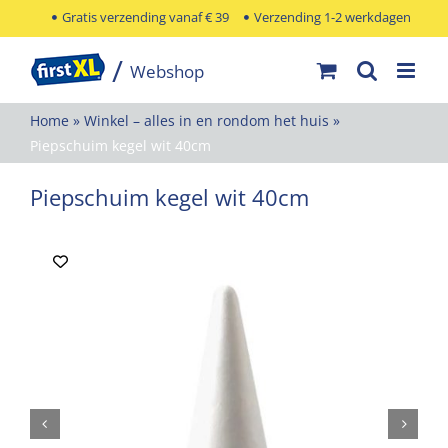
Ga
Gratis verzending vanaf € 39
Verzending 1-2 werkdagen
naar
inhoud
Home
»
Winkel – alles in en rondom het huis
»
Piepschuim kegel wit 40cm
Piepschuim kegel wit 40cm