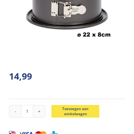
14,99
Toevoegen aan
winkelwagen
Patisse
springvorm
hoge