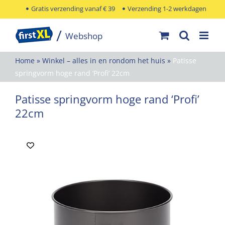
Ga
Gratis verzending vanaf € 39
Verzending 1-2 werkdagen
naar
inhoud
Home
»
Winkel – alles in en rondom het huis
»
Patisse
springvorm hoge rand ‘Profi’ 22cm
Patisse springvorm hoge rand ‘Profi’
22cm