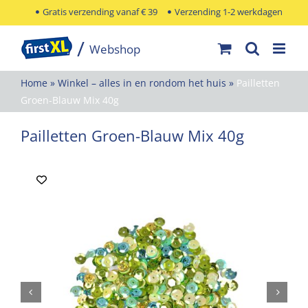
Ga
Gratis verzending vanaf € 39
Verzending 1-2 werkdagen
naar
inhoud
Home
»
Winkel – alles in en rondom het huis
»
Pailletten
Groen-Blauw Mix 40g
Pailletten Groen-Blauw Mix 40g