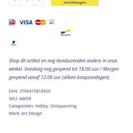
winkelwagen
Pailletten
Goud
glitter
mix
40g
aantal
Shop dit artikel en nog tienduizenden andere in onze
winkel. Vandaag nog geopend tot 18.00 uur / Morgen
geopend vanaf 12.00 uur (alleen koopzondagen).
EAN: 3700415818920
SKU:
44658
Categorieën:
Hobby
,
Ontspanning
Merk:
Art Design