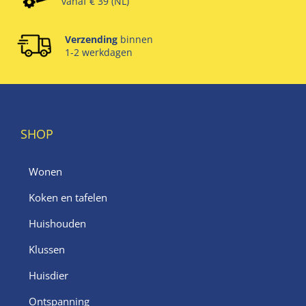
vanaf € 39 (NL)
Verzending
binnen
1-2 werkdagen
SHOP
Wonen
Koken en tafelen
Huishouden
Klussen
Huisdier
Ontspanning