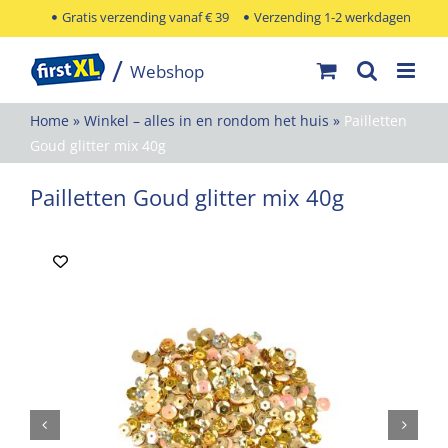
Ga
Gratis verzending vanaf € 39
Verzending 1-2 werkdagen
naar
inhoud
Home
»
Winkel – alles in en rondom het huis
»
Pailletten
Goud glitter mix 40g
Pailletten Goud glitter mix 40g