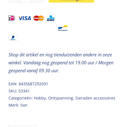
Oorhaak
goud
19*20mm-
c.a.50
stuks
aantal
Shop dit artikel en nog tienduizenden andere in onze
winkel. Vandaag nog geopend tot 19.00 uur / Morgen
geopend vanaf 09.30 uur.
EAN: 8435687292691
SKU:
53341
Categorieën:
Hobby
,
Ontspanning
,
Sieraden accessoires
Merk:
Ilan