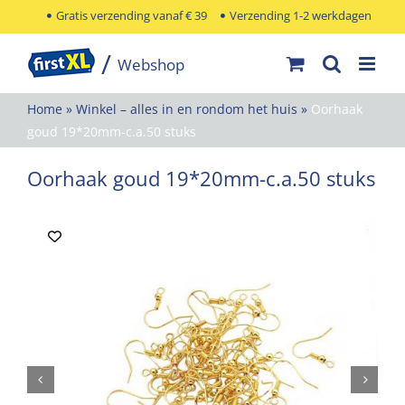
Ga
Gratis verzending vanaf € 39
Verzending 1-2 werkdagen
naar
inhoud
Home
»
Winkel – alles in en rondom het huis
»
Oorhaak
goud 19*20mm-c.a.50 stuks
Oorhaak goud 19*20mm-c.a.50 stuks