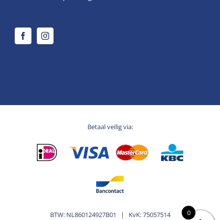
Betaal veilig via:
0
BTW: NL860124927B01 | KvK: 75057514