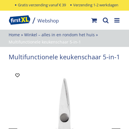
Ga
Gratis verzending vanaf € 39
Verzending 1-2 werkdagen
naar
inhoud
Home
»
Winkel – alles in en rondom het huis
»
Multifunctionele keukenschaar 5-in-1
Multifunctionele keukenschaar 5-in-1