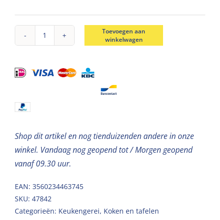
Toevoegen aan
winkelwagen
Multifunctionele
keukenschaar
5-
in-
1
aantal
Shop dit artikel en nog tienduizenden andere in onze
winkel. Vandaag nog geopend tot / Morgen geopend
vanaf 09.30 uur.
EAN: 3560234463745
SKU:
47842
Categorieën:
Keukengerei
,
Koken en tafelen